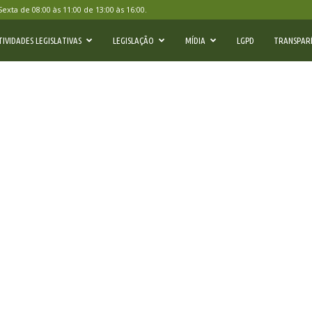
ta de 08:00 às 11:00 de 13:00 às 16:00.
TIVIDADES LEGISLATIVAS
LEGISLAÇÃO
MÍDIA
LGPD
TRANSPAR