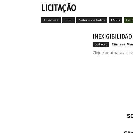
LICITAÇÃO
A Câmara
E-SIC
Galeria de Fotos
LGPD
Lici
INEXIGIBILIDADE
Câmara Mun
Licitação
Clique aqui para aces
S