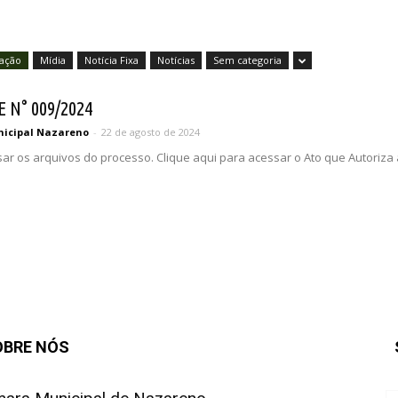
tação
Mídia
Notícia Fixa
Notícias
Sem categoria
 N° 009/2024
icipal Nazareno
-
22 de agosto de 2024
sar os arquivos do processo. Clique aqui para acessar o Ato que Autoriza
OBRE NÓS