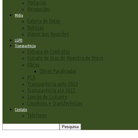
Portarias
Resoluções
Mídia
Galeria de Fotos
Notícias
Vídeos das Reuniões
LGPD
Transparência
Extrato de Contratos
Extrato de Atas de Registro de Preço
Obras
Obras Paralisadas
PCA
Transparência após 2022
Transparência até 2022
Sanção de Licitante
Convênios e Transferências
Contato
Telefones