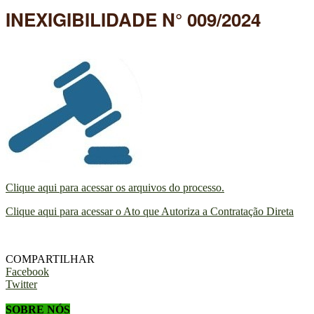
INEXIGIBILIDADE N° 009/2024
Clique aqui para acessar os arquivos do processo.
Clique aqui para acessar o Ato que Autoriza a Contratação Direta
COMPARTILHAR
Facebook
Twitter
SOBRE NÓS