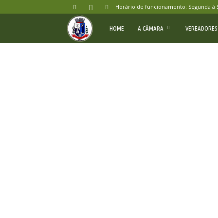
Horário de funcionamento: Segunda à Sex
Câmara
HOME
A CÂMARA
VEREADORES
Municipal
de
Nazareno