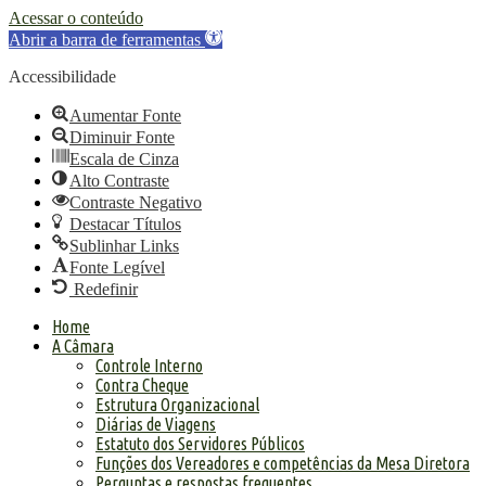
Acessar o conteúdo
Abrir a barra de ferramentas
Accessibilidade
Aumentar Fonte
Diminuir Fonte
Escala de Cinza
Alto Contraste
Contraste Negativo
Destacar Títulos
Sublinhar Links
Fonte Legível
Redefinir
Home
A Câmara
Controle Interno
Contra Cheque
Estrutura Organizacional
Diárias de Viagens
Estatuto dos Servidores Públicos
Funções dos Vereadores e competências da Mesa Diretora
Perguntas e respostas frequentes