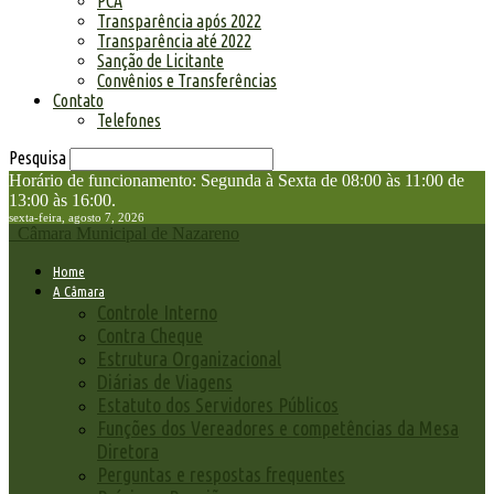
PCA
Transparência após 2022
Transparência até 2022
Sanção de Licitante
Convênios e Transferências
Contato
Telefones
Pesquisa
Horário de funcionamento: Segunda à Sexta de 08:00 às 11:00 de
13:00 às 16:00.
sexta-feira, agosto 7, 2026
Câmara Municipal de Nazareno
Home
A Câmara
Controle Interno
Contra Cheque
Estrutura Organizacional
Diárias de Viagens
Estatuto dos Servidores Públicos
Funções dos Vereadores e competências da Mesa
Diretora
Perguntas e respostas frequentes