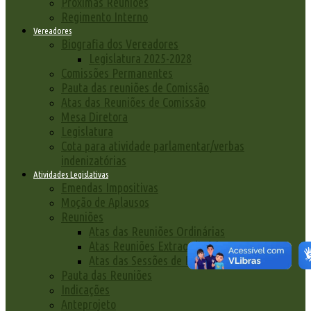
Próximas Reuniões
Regimento Interno
Vereadores
Biografia dos Vereadores
Legislatura 2025-2028
Comissões Permanentes
Pauta das reuniões de Comissão
Atas das Reuniões de Comissão
Mesa Diretora
Legislatura
Cota para atividade parlamentar/verbas
indenizatórias
Atividades Legislativas
Emendas Impositivas
Moção de Aplausos
Reuniões
Atas das Reuniões Ordinárias
Atas Reuniões Extraordinárias
Atas das Sessões de Posse
Pauta das Reuniões
Indicações
Anteprojeto