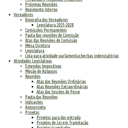
Próximas Reuniões
Regimento Interno
Vereadores
Biografia dos Vereadores
Legislatura 2025-2028
Comissões Permanentes
Pauta das reuniões de Comissão
Atas das Reuniões de Comissão
Mesa Diretora
Legislatura
Cota para atividade parlamentar/verbas indenizatórias
Atividades Legislativas
Emendas Impositivas
Moção de Aplausos
Reuniões
Atas das Reuniões Ordinárias
Atas Reuniões Extraordinárias
Atas das Sessões de Posse
Pauta das Reuniões
Indicações
Anteprojeto
Projetos
Projetos para dar entrada
Projetos de Lei em Tramitação
Projetos tramitados