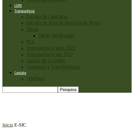
LGPD
Transparência
Extrato de Contratos
Extrato de Atas de Registro de Preço
Obras
Obras Paralisadas
PCA
Transparência após 2022
Transparência até 2022
Sanção de Licitante
Convênios e Transferências
Contato
Telefones
Inicio
E-SIC