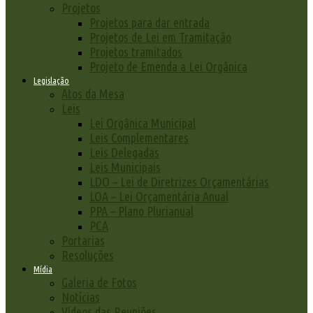
Projetos
Projetos para dar entrada
Projetos de Lei em Tramitação
Projetos tramitados
Projeto de Emenda a Lei Orgânica
Legislação
Atos da Mesa
Leis
Lei Orgânica Municipal
Leis Complementares
Leis Delegadas
Leis Municipais
LDO – Lei de Diretrizes Orçamentárias
LOA – Lei Orçamentária Anual
PPA – Plano Plurianual
PCA
Portarias
Resoluções
Mídia
Galeria de Fotos
Notícias
Vídeos das Reuniões