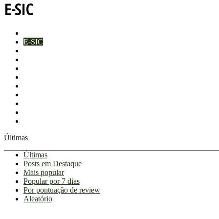
E-SIC
A Câmara
E-SIC
Galeria de Fotos
LGPD
Licitação
Mídia
Notícia Fixa
Notícias
Sem categoria
Transparência
Vereadores
Últimas
Últimas
Posts em Destaque
Mais popular
Popular por 7 dias
Por pontuação de review
Aleatório