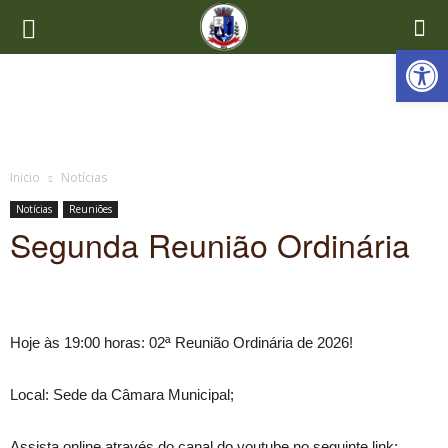
Ab
Inicio
Notícias
Notícias
Reuniões
Segunda Reunião Ordinária
Hoje às 19:00 horas: 02ª Reunião Ordinária de 2026!
Local: Sede da Câmara Municipal;
Assista online através do canal do youtube no seguinte link: