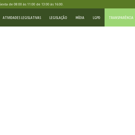
ta de 08:00 às 11:00 de 13:00 às 16:00.
ATIVIDADES LEGISLATIVAS
LEGISLAÇÃO
MÍDIA
LGPD
TRANSPARÊNCIA