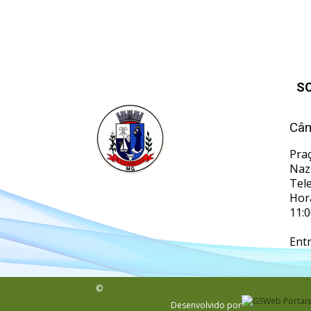
S
Câm
Pra
Naz
Tel
Hor
11:0
Ent
©
Desenvolvido por