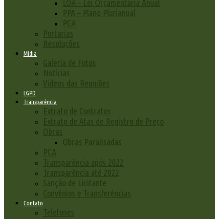
LOA – Lei Orçamentária Anual
PPA – Plano Plurianual
PCA
Portarias
Resoluções
Mídia
Galeria de Fotos
Notícias
Vídeos das Reuniões
LGPD
Transparência
Extrato de Contratos
Extrato de Atas de Registro de Preço
Obras
Obras Paralisadas
PCA
Transparência após 2022
Transparência até 2022
Sanção de Licitante
Convênios e Transferências
Contato
Telefones