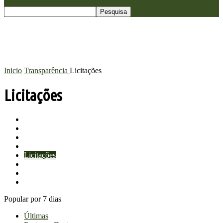
Inicio
Transparência
Licitações
Licitações
Concursos
Diárias e Viagens
E-Sic
Licitação
Licitações
Obras
Perguntas e respostas
Processo Seletivo
Popular por 7 dias
Últimas