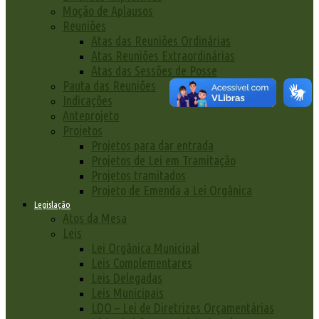
Moção de Aplausos
Reuniões
Atas das Reuniões Ordinárias
Atas Reuniões Extraordinárias
Atas das Sessões de Posse
Pauta das Reuniões
Indicações
Anteprojeto
Projetos
Projetos para dar entrada
Projetos de Lei em Tramitação
Projetos tramitados
Projeto de Emenda a Lei Orgânica
Legislação
Atos da Mesa
Leis
Lei Orgânica Municipal
Leis Complementares
Leis Delegadas
Leis Municipais
LDO – Lei de Diretrizes Orçamentárias