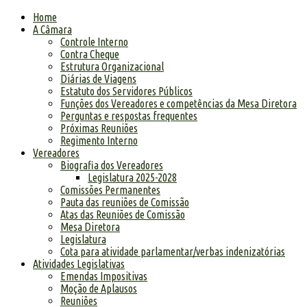
Home
A Câmara
Controle Interno
Contra Cheque
Estrutura Organizacional
Diárias de Viagens
Estatuto dos Servidores Públicos
Funções dos Vereadores e competências da Mesa Diretora
Perguntas e respostas frequentes
Próximas Reuniões
Regimento Interno
Vereadores
Biografia dos Vereadores
Legislatura 2025-2028
Comissões Permanentes
Pauta das reuniões de Comissão
Atas das Reuniões de Comissão
Mesa Diretora
Legislatura
Cota para atividade parlamentar/verbas indenizatórias
Atividades Legislativas
Emendas Impositivas
Moção de Aplausos
Reuniões