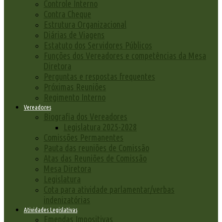
Controle Interno
Contra Cheque
Estrutura Organizacional
Diárias de Viagens
Estatuto dos Servidores Públicos
Funções dos Vereadores e competências da Mesa
Diretora
Perguntas e respostas frequentes
Próximas Reuniões
Regimento Interno
Vereadores
Biografia dos Vereadores
Legislatura 2025-2028
Comissões Permanentes
Pauta das reuniões de Comissão
Atas das Reuniões de Comissão
Mesa Diretora
Legislatura
Cota para atividade parlamentar/verbas
indenizatórias
Atividades Legislativas
Emendas Impositivas