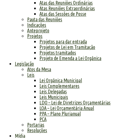
Atas das Reuniões Ordinárias
Atas Reuniões Extraordinárias
Atas das Sessões de Posse
Pauta das Reuniões
Indicações
Anteprojeto
Projetos
Projetos para dar entrada
Projetos de Lei em Tramitação
Projetos tramitados
Projeto de Emenda a Lei Orgânica
Legislação
Atos da Mesa
Leis
Lei Orgânica Municipal
Leis Complementares
Leis Delegadas
Leis Municipais
LDO – Lei de Diretrizes Orçamentárias
LOA – Lei Orçamentária Anual
PPA – Plano Plurianual
PCA
Portarias
Resoluções
Mídia