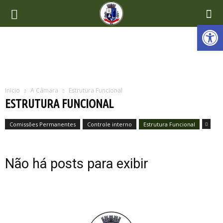
Ab
Inicio
A Câmara
Estrutura Funcional
ESTRUTURA FUNCIONAL
Comissões Permanentes
Controle interno
Estrutura Funcional
Não há posts para exibir