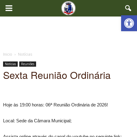
Ab
Inicio
Notícias
Notícias
Reuniões
Sexta Reunião Ordinária
Hoje às 19:00 horas: 06ª Reunião Ordinária de 2026!
Local: Sede da Câmara Municipal;
Assista online através do canal do youtube no seguinte link: