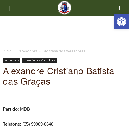
Ab
Inicio
Vereadores
Biografia dos Vereadores
Vereadores
Biografia dos Vereadores
Alexandre Cristiano Batista
das Graças
Partido:
MDB
Telefone:
(35) 99989-8648