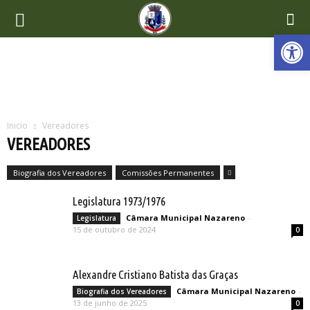
Ab
Inicio
Vereadores
VEREADORES
Biografia dos Vereadores
Comissões Permanentes
Legislatura 1973/1976
Câmara Municipal Nazareno
-
Legislatura
15 de outubro de 2024
0
Alexandre Cristiano Batista das Graças
Câmara Municipal Nazareno
-
Biografia dos Vereadores
13 de junho de 2025
0