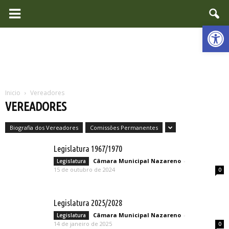
Ab
Inicio
Vereadores
VEREADORES
Biografia dos Vereadores
Comissões Permanentes
Legislatura 1967/1970
Câmara Municipal Nazareno
-
Legislatura
15 de outubro de 2024
0
Legislatura 2025/2028
Câmara Municipal Nazareno
-
Legislatura
14 de janeiro de 2025
0